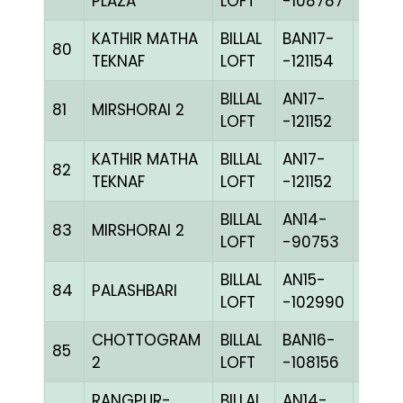
PLAZA
LOFT
-108787
KATHIR MATHA
BILLAL
BAN17-
80
BLUE
TEKNAF
LOFT
-121154
BILLAL
AN17-
81
MIRSHORAI 2
CHKh
LOFT
-121152
KATHIR MATHA
BILLAL
AN17-
82
CHKh
TEKNAF
LOFT
-121152
BILLAL
AN14-
83
MIRSHORAI 2
BLUE
LOFT
-90753
BILLAL
AN15-
84
PALASHBARI
CHEK
LOFT
-102990
CHOTTOGRAM
BILLAL
BAN16-
85
CHKh
2
LOFT
-108156
RANGPUR-
BILLAL
AN14-