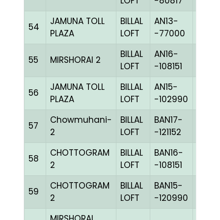
LOFT
-80817
JAMUNA TOLL
BILLAL
AN13-
54
CCHE
PLAZA
LOFT
-77000
BILLAL
AN16-
55
MIRSHORAI 2
CHKc
LOFT
-108151
JAMUNA TOLL
BILLAL
AN15-
56
CCHE
PLAZA
LOFT
-102990
Chowmuhani-
BILLAL
BAN17-
57
CHKh
2
LOFT
-121152
CHOTTOGRAM
BILLAL
BAN16-
58
CHKc
2
LOFT
-108151
CHOTTOGRAM
BILLAL
BAN15-
59
CHKc
2
LOFT
-120990
MIRSHORAI