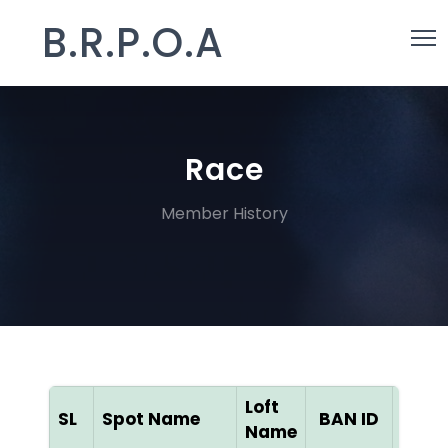
B.R.P.O.A
Race
Member History
Loft
SL
Spot Name
BAN ID
Col
Name