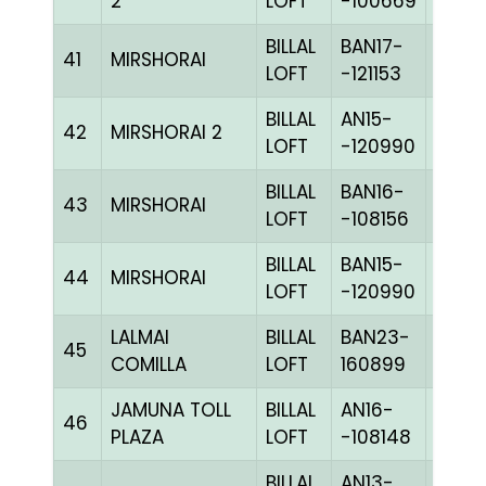
2
LOFT
-100669
BILLAL
BAN17-
41
MIRSHORAI
BLUE
LOFT
-121153
BILLAL
AN15-
42
MIRSHORAI 2
CHKc
LOFT
-120990
BILLAL
BAN16-
43
MIRSHORAI
CHKh
LOFT
-108156
BILLAL
BAN15-
44
MIRSHORAI
CHKc
LOFT
-120990
LALMAI
BILLAL
BAN23-
45
PITEH
COMILLA
LOFT
160899
JAMUNA TOLL
BILLAL
AN16-
46
CCHE
PLAZA
LOFT
-108148
BILLAL
AN13-