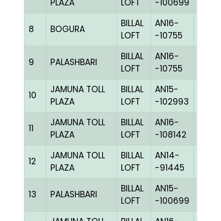
PLAZA
LOFT
-100699
BILLAL
AN16-
8
BOGURA
CHEK
LOFT
-10755
BILLAL
AN16-
9
PALASHBARI
CHEK
LOFT
-10755
JAMUNA TOLL
BILLAL
AN15-
10
BBLU
PLAZA
LOFT
-102993
JAMUNA TOLL
BILLAL
AN16-
11
CCHE
PLAZA
LOFT
-108142
JAMUNA TOLL
BILLAL
AN14-
12
BBLU
PLAZA
LOFT
-91445
BILLAL
AN15-
13
PALASHBARI
PITEh
LOFT
-100699