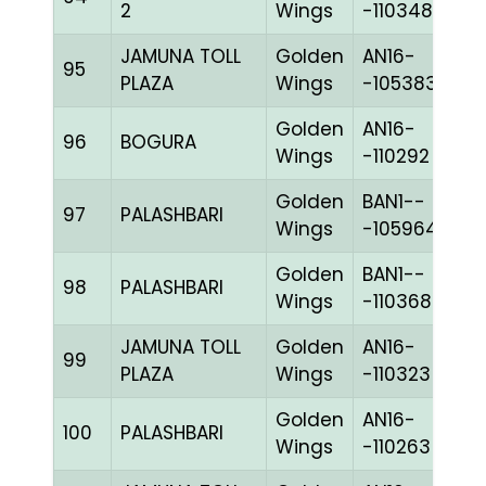
2
Wings
-110348
JAMUNA TOLL
Golden
AN16-
95
BB
PLAZA
Wings
-105383
Golden
AN16-
96
BOGURA
BL
Wings
-110292
Golden
BAN1--
97
PALASHBARI
BL
Wings
-105964
Golden
BAN1--
98
PALASHBARI
GR
Wings
-110368
JAMUNA TOLL
Golden
AN16-
99
BB
PLAZA
Wings
-110323
Golden
AN16-
100
PALASHBARI
CH
Wings
-110263