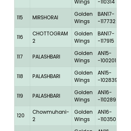
Wings
-110314
Golden
BAN17-
115
MIRSHORAI
ME
Wings
-117732
CHOTTOGRAM
Golden
BAN17-
116
CH
2
Wings
-117915
Golden
AN15-
117
PALASHBARI
CH
Wings
-100201
Golden
AN15-
118
PALASHBARI
CH
Wings
-102839
Golden
AN16-
119
PALASHBARI
CH
Wings
-110289
Chowmuhani-
Golden
AN16-
120
CH
2
Wings
-110350