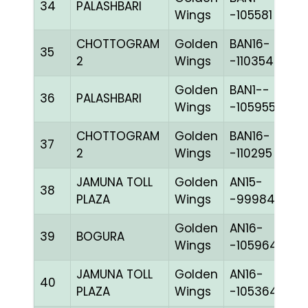
34
PALASHBARI
CH
Wings
-105581
CHOTTOGRAM
Golden
BAN16-
35
BL
2
Wings
-110354
Golden
BAN1--
36
PALASHBARI
BL
Wings
-105955
CHOTTOGRAM
Golden
BAN16-
37
CH
2
Wings
-110295
JAMUNA TOLL
Golden
AN15-
38
CC
PLAZA
Wings
-99984
Golden
AN16-
39
BOGURA
BL
Wings
-105964
JAMUNA TOLL
Golden
AN16-
40
PPI
PLAZA
Wings
-105364