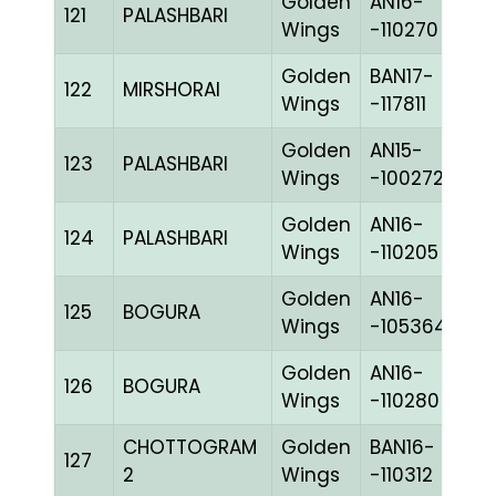
Golden
AN16-
121
PALASHBARI
PIT
Wings
-110270
Golden
BAN17-
122
MIRSHORAI
BL
Wings
-117811
Golden
AN15-
123
PALASHBARI
CH
Wings
-100272
Golden
AN16-
124
PALASHBARI
BL
Wings
-110205
Golden
AN16-
125
BOGURA
PIT
Wings
-105364
Golden
AN16-
126
BOGURA
BL
Wings
-110280
CHOTTOGRAM
Golden
BAN16-
127
CH
2
Wings
-110312