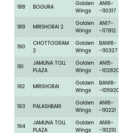
Golden
AN16-
188
BOGURA
BL
Wings
-110317
Golden
AN17-
189
MIRSHORAI 2
PIT
Wings
-117812
CHOTTOGRAM
Golden
BAN16-
190
CH
2
Wings
-110327
JAMUNA TOLL
Golden
AN15-
191
CC
PLAZA
Wings
-102820
Golden
BAN16-
192
MIRSHORAI
CH
Wings
-105920
Golden
AN16-
193
PALASHBARI
CH
Wings
-110221
JAMUNA TOLL
Golden
AN16-
194
CC
PLAZA
Wings
-110210