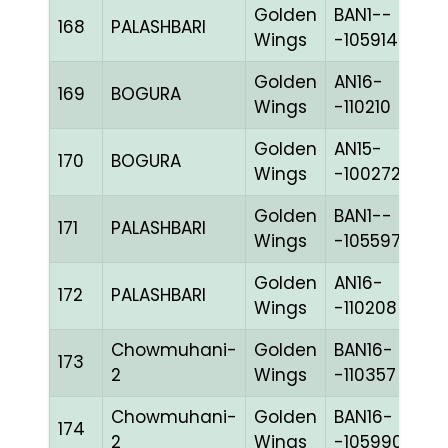
Golden
BAN1--
168
PALASHBARI
BL
Wings
-105914
Golden
AN16-
169
BOGURA
CH
Wings
-110210
Golden
AN15-
170
BOGURA
CH
Wings
-100272
Golden
BAN1--
171
PALASHBARI
CH
Wings
-105597
Golden
AN16-
172
PALASHBARI
CH
Wings
-110208
Chowmuhani-
Golden
BAN16-
173
BL
2
Wings
-110357
Chowmuhani-
Golden
BAN16-
174
BL
2
Wings
-105990