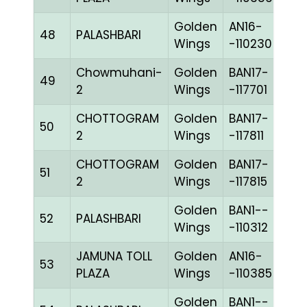
Golden
AN16-
48
PALASHBARI
ME
Wings
-110230
Chowmuhani-
Golden
BAN17-
49
BL
2
Wings
-117701
CHOTTOGRAM
Golden
BAN17-
50
BL
2
Wings
-117811
CHOTTOGRAM
Golden
BAN17-
51
BL
2
Wings
-117815
Golden
BAN1--
52
PALASHBARI
CH
Wings
-110312
JAMUNA TOLL
Golden
AN16-
53
BB
PLAZA
Wings
-110385
Golden
BAN1--