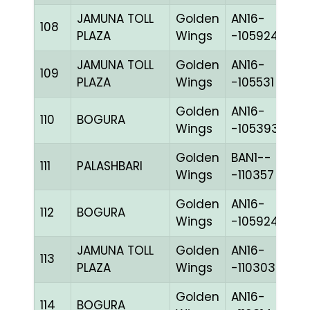
JAMUNA TOLL
Golden
AN16-
108
BB
PLAZA
Wings
-105924
JAMUNA TOLL
Golden
AN16-
109
BB
PLAZA
Wings
-105531
Golden
AN16-
110
BOGURA
CH
Wings
-105393
Golden
BAN1--
111
PALASHBARI
BL
Wings
-110357
Golden
AN16-
112
BOGURA
BL
Wings
-105924
JAMUNA TOLL
Golden
AN16-
113
BB
PLAZA
Wings
-110303
Golden
AN16-
114
BOGURA
BL