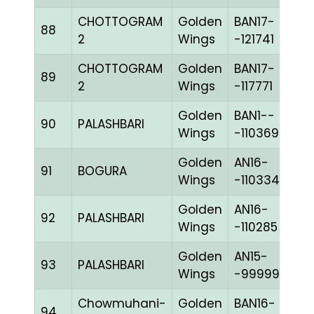
CHOTTOGRAM
Golden
BAN17-
88
CH
2
Wings
-121741
CHOTTOGRAM
Golden
BAN17-
89
CH
2
Wings
-117771
Golden
BAN1--
90
PALASHBARI
WI
Wings
-110369
Golden
AN16-
91
BOGURA
CH
Wings
-110334
Golden
AN16-
92
PALASHBARI
PIT
Wings
-110285
Golden
AN15-
93
PALASHBARI
CH
Wings
-99999
Chowmuhani-
Golden
BAN16-
94
BL