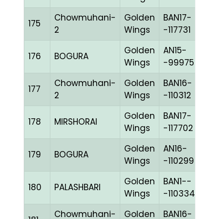
Chowmuhani-
Golden
BAN17-
175
ME
2
Wings
-117731
Golden
AN15-
176
BOGURA
CH
Wings
-99975
Chowmuhani-
Golden
BAN16-
177
CH
2
Wings
-110312
Golden
BAN17-
178
MIRSHORAI
BL
Wings
-117702
Golden
AN16-
179
BOGURA
BL
Wings
-110299
Golden
BAN1--
180
PALASHBARI
CH
Wings
-110334
Chowmuhani-
Golden
BAN16-