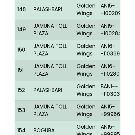
Golden
AN15-
148
PALASHBARI
CH
Wings
-100209
JAMUNA TOLL
Golden
AN15-
149
CC
PLAZA
Wings
-100284
JAMUNA TOLL
Golden
AN16-
150
WW
PLAZA
Wings
-110369
JAMUNA TOLL
Golden
AN16-
151
BB
PLAZA
Wings
-110280
Golden
BAN1--
152
PALASHBARI
BL
Wings
-110303
JAMUNA TOLL
Golden
AN15-
153
BB
PLAZA
Wings
-99966
Golden
AN15-
154
BOGURA
CH
Wings
-99995