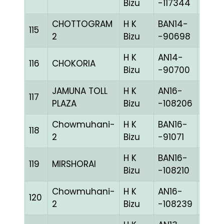
Bizu
-117344
CHOTTOGRAM
H K
BAN14-
115
BLUE
2
Bizu
-90698
H K
AN14-
116
CHOKORIA
BLUE
Bizu
-90700
JAMUNA TOLL
H K
AN16-
117
MMEL
PLAZA
Bizu
-108206
Chowmuhani-
H K
BAN16-
118
BLUE
2
Bizu
-91071
H K
BAN16-
119
MIRSHORAI
WHIT
Bizu
-108210
Chowmuhani-
H K
AN16-
120
BLUE
2
Bizu
-108239