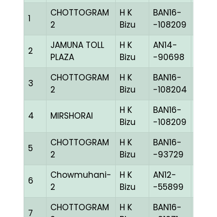
CHOTTOGRAM
H K
BAN16-
1
WHIT
2
Bizu
-108209
JAMUNA TOLL
H K
AN14-
2
BBLU
PLAZA
Bizu
-90698
CHOTTOGRAM
H K
BAN16-
3
MELY
2
Bizu
-108204
H K
BAN16-
4
MIRSHORAI
WHIT
Bizu
-108209
CHOTTOGRAM
H K
BAN16-
5
BLUE
2
Bizu
-93729
Chowmuhani-
H K
AN12-
6
PITEh
2
Bizu
-55899
CHOTTOGRAM
H K
BAN16-
7
BLUE