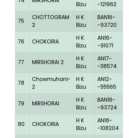
74
MIRSHORAI
MELY
Bizu
-121962
CHOTTOGRAM
H K
BAN16-
75
CHE
2
Bizu
-93720
H K
AN16-
76
CHOKORIA
BLUE
Bizu
-91071
H K
AN17-
77
MIRSHORAI 2
BLUE
Bizu
-118574
Chowmuhani-
H K
AN12-
78
BLUE
2
Bizu
-55565
H K
BAN16-
79
MIRSHORAI
BLUE
Bizu
-93724
H K
AN16-
80
CHOKORIA
MELY
Bizu
-108204