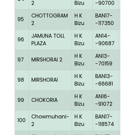
2
Bizu
-90700
CHOTTOGRAM
H K
BAN17-
95
CHE
2
Bizu
-117350
JAMUNA TOLL
H K
AN14-
96
GGRI
PLAZA
Bizu
-90687
H K
AN13-
97
MIRSHORAI 2
BLUE
Bizu
-70159
H K
BAN13-
98
MIRSHORAI
CHE
Bizu
-66681
H K
AN16-
99
CHOKORIA
BLUE
Bizu
-91072
Chowmuhani-
H K
BAN17-
100
BLUE
2
Bizu
-118574