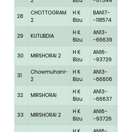
2
Bizu
-117344
CHOTTOGRAM
H K
BAN17-
28
BLUE
2
Bizu
-118574
H K
AN13-
29
KUTUBDIA
CHEK
Bizu
-66639
H K
AN16-
30
MIRSHORAI 2
BLUE
Bizu
-93729
Chowmuhani-
H K
AN13-
31
BLUE
2
Bizu
-66606
H K
AN13-
32
MIRSHORAI
WITE
Bizu
-66637
H K
AN16-
33
MIRSHORAI 2
BLUE
Bizu
-93726
H K
AN16-