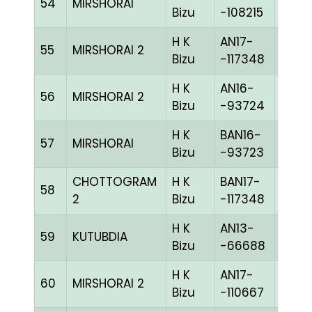
54
MIRSHORAI
BLUE
Bizu
-108215
H K
AN17-
55
MIRSHORAI 2
BLUE
Bizu
-117348
H K
AN16-
56
MIRSHORAI 2
BLUE
Bizu
-93724
H K
BAN16-
57
MIRSHORAI
BLUE
Bizu
-93723
CHOTTOGRAM
H K
BAN17-
58
BLUE
2
Bizu
-117348
H K
AN13-
59
KUTUBDIA
BLUE
Bizu
-66688
H K
AN17-
60
MIRSHORAI 2
WHIT
Bizu
-110667