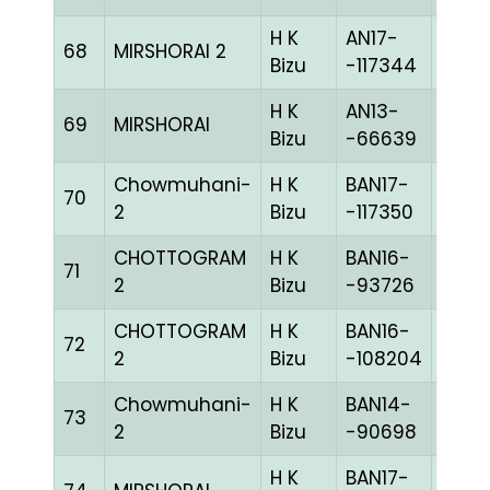
H K
AN17-
68
MIRSHORAI 2
BLUE
Bizu
-117344
H K
AN13-
69
MIRSHORAI
CHEK
Bizu
-66639
Chowmuhani-
H K
BAN17-
70
CHE
2
Bizu
-117350
CHOTTOGRAM
H K
BAN16-
71
BLUE
2
Bizu
-93726
CHOTTOGRAM
H K
BAN16-
72
MELY
2
Bizu
-108204
Chowmuhani-
H K
BAN14-
73
BLUE
2
Bizu
-90698
H K
BAN17-