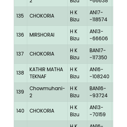
2
Bizu
-66638
H K
AN17-
135
CHOKORIA
BLUE
Bizu
-118574
H K
AN13-
136
MIRSHORAI
BLUE
Bizu
-66606
H K
BAN17-
137
CHOKORIA
CHE
Bizu
-117350
KATHIR MATHA
H K
AN16-
138
REDc
TEKNAF
Bizu
-108240
Chowmuhani-
H K
BAN16-
139
BLUE
2
Bizu
-93724
H K
AN13-
140
CHOKORIA
BLUE
Bizu
-70159
H K
AN16-