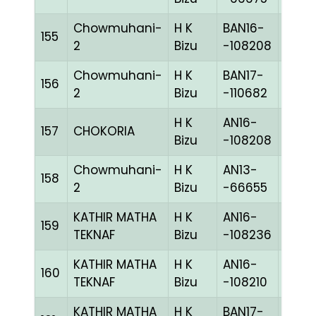
Chowmuhani-
H K
BAN16-
155
BLUE
2
Bizu
-108208
Chowmuhani-
H K
BAN17-
156
BLUE
2
Bizu
-110682
H K
AN16-
157
CHOKORIA
BLUE
Bizu
-108208
Chowmuhani-
H K
AN13-
158
CHEK
2
Bizu
-66655
KATHIR MATHA
H K
AN16-
159
GRIZ
TEKNAF
Bizu
-108236
KATHIR MATHA
H K
AN16-
160
WHIT
TEKNAF
Bizu
-108210
KATHIR MATHA
H K
BAN17-