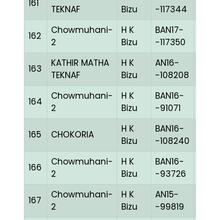
161
BLUE
TEKNAF
Bizu
-117344
Chowmuhani-
H K
BAN17-
162
CHE
2
Bizu
-117350
KATHIR MATHA
H K
AN16-
163
BLUE
TEKNAF
Bizu
-108208
Chowmuhani-
H K
BAN16-
164
BLUE
2
Bizu
-91071
H K
BAN16-
165
CHOKORIA
REDc
Bizu
-108240
Chowmuhani-
H K
BAN16-
166
BLUE
2
Bizu
-93726
Chowmuhani-
H K
AN15-
167
BLUE
2
Bizu
-99819