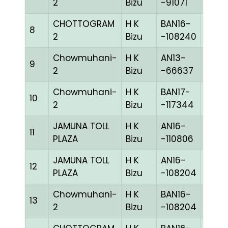
2
Bizu
-91071
CHOTTOGRAM
H K
BAN16-
8
REDc
2
Bizu
-108240
Chowmuhani-
H K
AN13-
9
WITE
2
Bizu
-66637
Chowmuhani-
H K
BAN17-
10
BLUE
2
Bizu
-117344
JAMUNA TOLL
H K
AN16-
11
CCHE
PLAZA
Bizu
-110806
JAMUNA TOLL
H K
AN16-
12
BBLU
PLAZA
Bizu
-108204
Chowmuhani-
H K
BAN16-
13
MELY
2
Bizu
-108204