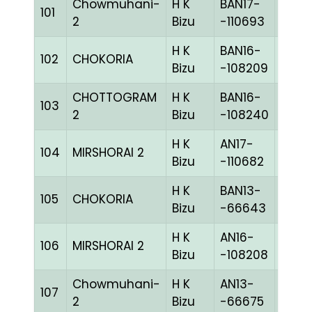
Chowmuhani-
H K
BAN17-
101
CHE
2
Bizu
-110693
H K
BAN16-
102
CHOKORIA
WHIT
Bizu
-108209
CHOTTOGRAM
H K
BAN16-
103
REDc
2
Bizu
-108240
H K
AN17-
104
MIRSHORAI 2
BLUE
Bizu
-110682
H K
BAN13-
105
CHOKORIA
GRIZ
Bizu
-66643
H K
AN16-
106
MIRSHORAI 2
BLUE
Bizu
-108208
Chowmuhani-
H K
AN13-
107
BLUE
2
Bizu
-66675