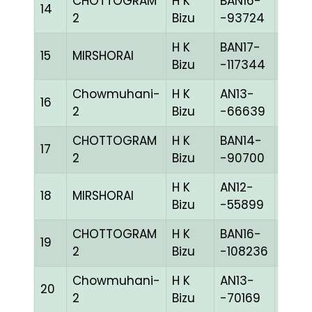
CHOTTOGRAM
H K
BAN16-
14
BLUE
2
Bizu
-93724
H K
BAN17-
15
MIRSHORAI
BLUE
Bizu
-117344
Chowmuhani-
H K
AN13-
16
CHEK
2
Bizu
-66639
CHOTTOGRAM
H K
BAN14-
17
BLUE
2
Bizu
-90700
H K
AN12-
18
MIRSHORAI
PITEh
Bizu
-55899
CHOTTOGRAM
H K
BAN16-
19
GRIZ
2
Bizu
-108236
Chowmuhani-
H K
AN13-
20
BLUE
2
Bizu
-70169