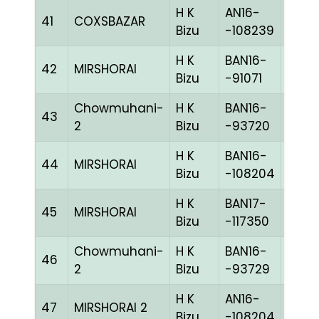
H K
AN16-
41
COXSBAZAR
BLUE
Bizu
-108239
H K
BAN16-
42
MIRSHORAI
BLUE
Bizu
-91071
Chowmuhani-
H K
BAN16-
43
CHE
2
Bizu
-93720
H K
BAN16-
44
MIRSHORAI
MELY
Bizu
-108204
H K
BAN17-
45
MIRSHORAI
CHE
Bizu
-117350
Chowmuhani-
H K
BAN16-
46
BLUE
2
Bizu
-93729
H K
AN16-
47
MIRSHORAI 2
MELY
Bizu
-108204