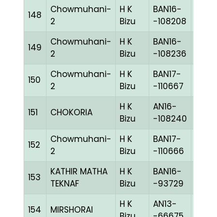
Chowmuhani-
H K
BAN16-
148
BLUE
2
Bizu
-108208
Chowmuhani-
H K
BAN16-
149
GRIZ
2
Bizu
-108236
Chowmuhani-
H K
BAN17-
150
WHIT
2
Bizu
-110667
H K
AN16-
151
CHOKORIA
REDc
Bizu
-108240
Chowmuhani-
H K
BAN17-
152
REDc
2
Bizu
-110666
KATHIR MATHA
H K
BAN16-
153
BLUE
TEKNAF
Bizu
-93729
H K
AN13-
154
MIRSHORAI
BLUE
Bizu
-66675