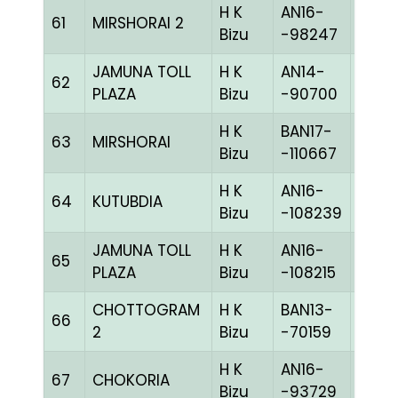
H K
AN16-
61
MIRSHORAI 2
CHE
Bizu
-98247
JAMUNA TOLL
H K
AN14-
62
GGRI
PLAZA
Bizu
-90700
H K
BAN17-
63
MIRSHORAI
WHIT
Bizu
-110667
H K
AN16-
64
KUTUBDIA
BLUE
Bizu
-108239
JAMUNA TOLL
H K
AN16-
65
CCHE
PLAZA
Bizu
-108215
CHOTTOGRAM
H K
BAN13-
66
BLUE
2
Bizu
-70159
H K
AN16-
67
CHOKORIA
BLUE
Bizu
-93729