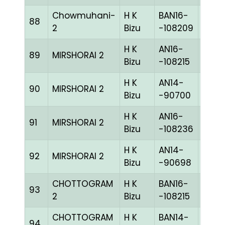
Chowmuhani-
H K
BAN16-
88
WHIT
2
Bizu
-108209
H K
AN16-
89
MIRSHORAI 2
BLUE
Bizu
-108215
H K
AN14-
90
MIRSHORAI 2
BLUE
Bizu
-90700
H K
AN16-
91
MIRSHORAI 2
GRIZ
Bizu
-108236
H K
AN14-
92
MIRSHORAI 2
BLUE
Bizu
-90698
CHOTTOGRAM
H K
BAN16-
93
BLUE
2
Bizu
-108215
CHOTTOGRAM
H K
BAN14-
94
BLUE