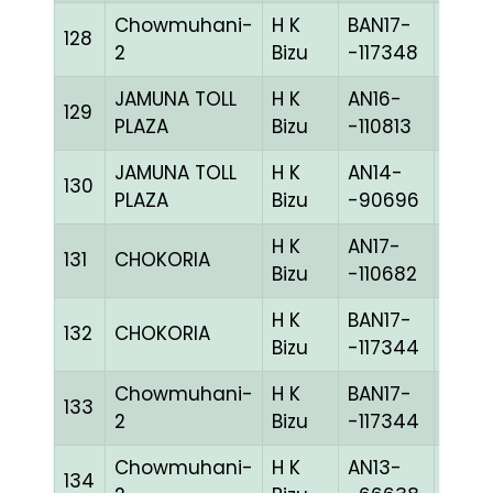
Chowmuhani-
H K
BAN17-
128
BLUE
2
Bizu
-117348
JAMUNA TOLL
H K
AN16-
129
BBLU
PLAZA
Bizu
-110813
JAMUNA TOLL
H K
AN14-
130
PPITE
PLAZA
Bizu
-90696
H K
AN17-
131
CHOKORIA
BLUE
Bizu
-110682
H K
BAN17-
132
CHOKORIA
BLUE
Bizu
-117344
Chowmuhani-
H K
BAN17-
133
BLUE
2
Bizu
-117344
Chowmuhani-
H K
AN13-
134
WITE