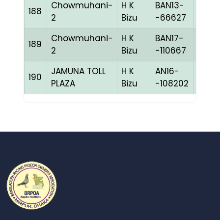
Chowmuhani-
H K
BAN13-
188
BLUE
2
Bizu
-66627
Chowmuhani-
H K
BAN17-
189
WHIT
2
Bizu
-110667
JAMUNA TOLL
H K
AN16-
190
BBLU
PLAZA
Bizu
-108202