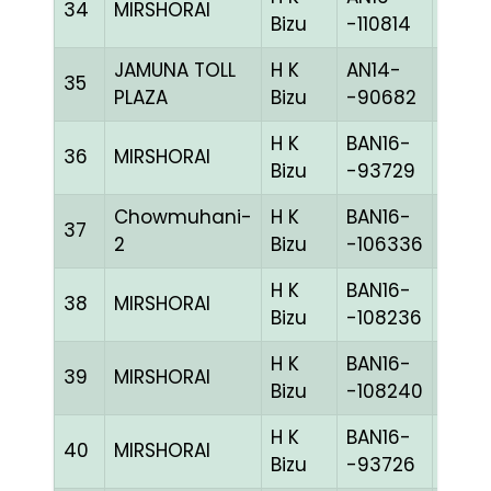
34
MIRSHORAI
BLUE
Bizu
-110814
JAMUNA TOLL
H K
AN14-
35
GGRI
PLAZA
Bizu
-90682
H K
BAN16-
36
MIRSHORAI
BLUE
Bizu
-93729
Chowmuhani-
H K
BAN16-
37
PITEh
2
Bizu
-106336
H K
BAN16-
38
MIRSHORAI
GRIZ
Bizu
-108236
H K
BAN16-
39
MIRSHORAI
REDc
Bizu
-108240
H K
BAN16-
40
MIRSHORAI
BLUE
Bizu
-93726