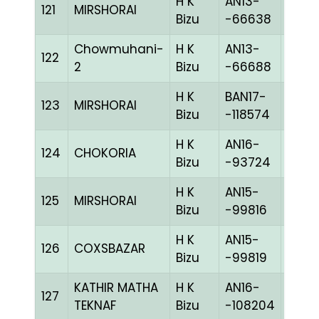
H K
AN13-
121
MIRSHORAI
WITE
Bizu
-66638
Chowmuhani-
H K
AN13-
122
BLUE
2
Bizu
-66688
H K
BAN17-
123
MIRSHORAI
BLUE
Bizu
-118574
H K
AN16-
124
CHOKORIA
BLUE
Bizu
-93724
H K
AN15-
125
MIRSHORAI
CHEK
Bizu
-99816
H K
AN15-
126
COXSBAZAR
BLUE
Bizu
-99819
KATHIR MATHA
H K
AN16-
127
MELY
TEKNAF
Bizu
-108204