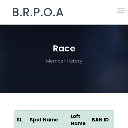
B.R.P.O.A
Race
Member History
Loft
SL
Spot Name
BAN ID
Col
Name