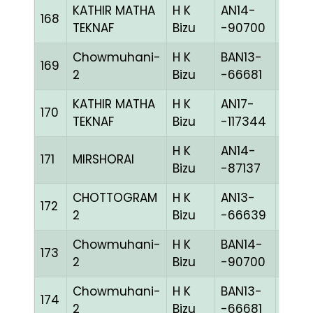
KATHIR MATHA
H K
AN14-
168
BLUE
TEKNAF
Bizu
-90700
Chowmuhani-
H K
BAN13-
169
CHE
2
Bizu
-66681
KATHIR MATHA
H K
AN17-
170
BLUE
TEKNAF
Bizu
-117344
H K
AN14-
171
MIRSHORAI
MELY
Bizu
-87137
CHOTTOGRAM
H K
AN13-
172
CHEK
2
Bizu
-66639
Chowmuhani-
H K
BAN14-
173
BLUE
2
Bizu
-90700
Chowmuhani-
H K
BAN13-
174
CHE
2
Bizu
-66681