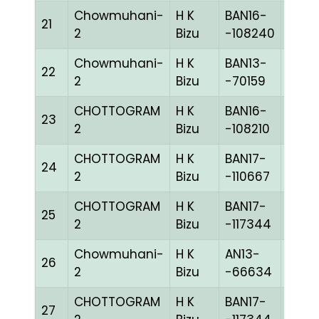
Chowmuhani-
H K
BAN16-
21
REDc
2
Bizu
-108240
Chowmuhani-
H K
BAN13-
22
BLUE
2
Bizu
-70159
CHOTTOGRAM
H K
BAN16-
23
WHIT
2
Bizu
-108210
CHOTTOGRAM
H K
BAN17-
24
WHIT
2
Bizu
-110667
CHOTTOGRAM
H K
BAN17-
25
BLUE
2
Bizu
-117344
Chowmuhani-
H K
AN13-
26
MELY
2
Bizu
-66634
CHOTTOGRAM
H K
BAN17-
27
BLUE