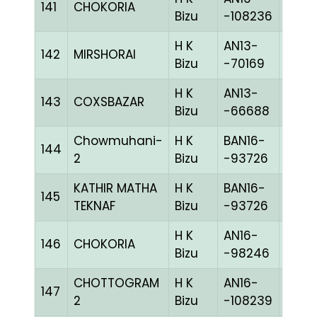
141
CHOKORIA
GRIZ
Bizu
-108236
H K
AN13-
142
MIRSHORAI
BLUE
Bizu
-70169
H K
AN13-
143
COXSBAZAR
BLUE
Bizu
-66688
Chowmuhani-
H K
BAN16-
144
BLUE
2
Bizu
-93726
KATHIR MATHA
H K
BAN16-
145
BLUE
TEKNAF
Bizu
-93726
H K
AN16-
146
CHOKORIA
BLUE
Bizu
-98246
CHOTTOGRAM
H K
AN16-
147
BLUE
2
Bizu
-108239