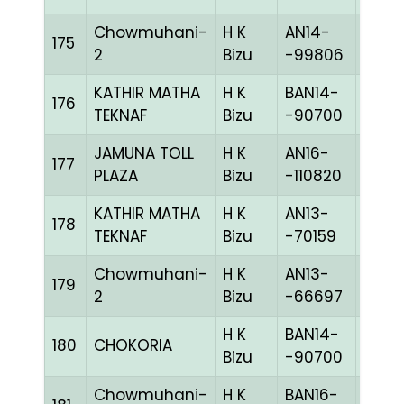
Chowmuhani-
H K
AN14-
175
MELY
2
Bizu
-99806
KATHIR MATHA
H K
BAN14-
176
BLUE
TEKNAF
Bizu
-90700
JAMUNA TOLL
H K
AN16-
177
BBLU
PLAZA
Bizu
-110820
KATHIR MATHA
H K
AN13-
178
BLUE
TEKNAF
Bizu
-70159
Chowmuhani-
H K
AN13-
179
BLAK
2
Bizu
-66697
H K
BAN14-
180
CHOKORIA
BLUE
Bizu
-90700
Chowmuhani-
H K
BAN16-