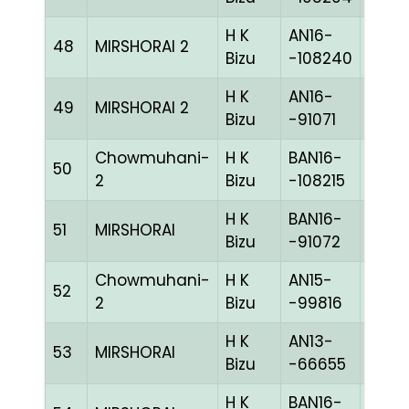
H K
AN16-
48
MIRSHORAI 2
REDc
Bizu
-108240
H K
AN16-
49
MIRSHORAI 2
BLUE
Bizu
-91071
Chowmuhani-
H K
BAN16-
50
BLUE
2
Bizu
-108215
H K
BAN16-
51
MIRSHORAI
BLUE
Bizu
-91072
Chowmuhani-
H K
AN15-
52
CHEK
2
Bizu
-99816
H K
AN13-
53
MIRSHORAI
CHEK
Bizu
-66655
H K
BAN16-