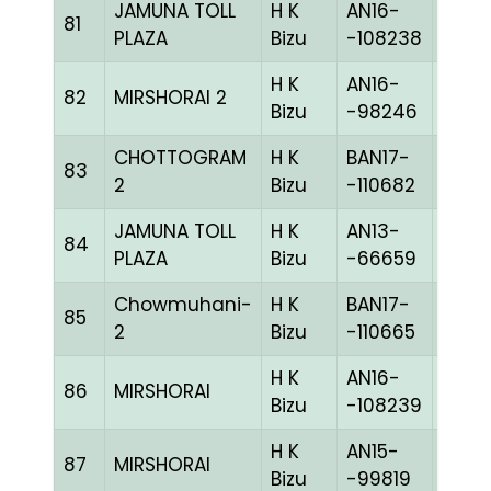
JAMUNA TOLL
H K
AN16-
81
R RE
PLAZA
Bizu
-108238
H K
AN16-
82
MIRSHORAI 2
BLUE
Bizu
-98246
CHOTTOGRAM
H K
BAN17-
83
BLUE
2
Bizu
-110682
JAMUNA TOLL
H K
AN13-
84
R RE
PLAZA
Bizu
-66659
Chowmuhani-
H K
BAN17-
85
PITEh
2
Bizu
-110665
H K
AN16-
86
MIRSHORAI
BLUE
Bizu
-108239
H K
AN15-
87
MIRSHORAI
BLUE
Bizu
-99819