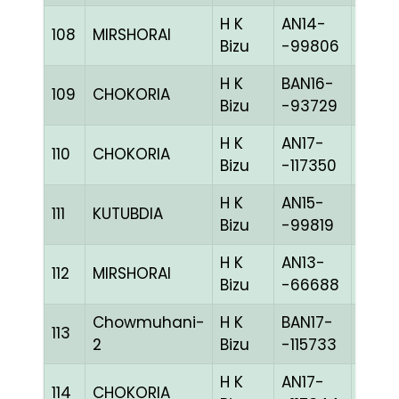
H K
AN14-
108
MIRSHORAI
MELY
Bizu
-99806
H K
BAN16-
109
CHOKORIA
BLUE
Bizu
-93729
H K
AN17-
110
CHOKORIA
CHE
Bizu
-117350
H K
AN15-
111
KUTUBDIA
BLUE
Bizu
-99819
H K
AN13-
112
MIRSHORAI
BLUE
Bizu
-66688
Chowmuhani-
H K
BAN17-
113
BLUE
2
Bizu
-115733
H K
AN17-
114
CHOKORIA
BLUE