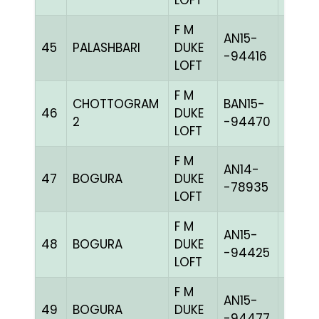
LOFT
F M
AN15-
45
PALASHBARI
DUKE
CHEK
-94416
LOFT
F M
CHOTTOGRAM
BAN15-
46
DUKE
BLUEc
2
-94470
LOFT
F M
AN14-
47
BOGURA
DUKE
BLUEc
-78935
LOFT
F M
AN15-
48
BOGURA
DUKE
CHEK
-94425
LOFT
F M
AN15-
49
BOGURA
DUKE
BLUEc
-94477