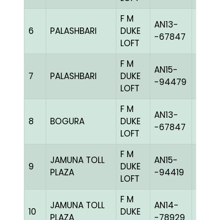
F M
AN13-
6
PALASHBARI
DUKE
BLUEh
-67847
LOFT
F M
AN15-
7
PALASHBARI
DUKE
PITEh
-94479
LOFT
F M
AN13-
8
BOGURA
DUKE
BLUEh
-67847
LOFT
F M
JAMUNA TOLL
AN15-
9
DUKE
GGRI
PLAZA
-94419
LOFT
F M
JAMUNA TOLL
AN14-
10
DUKE
BBLUE
PLAZA
-78929