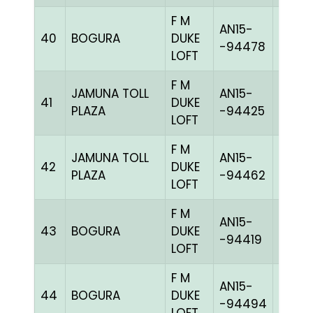
F M
AN15-
40
BOGURA
DUKE
BLUEh
-94478
LOFT
F M
JAMUNA TOLL
AN15-
41
DUKE
CCHE
PLAZA
-94425
LOFT
F M
JAMUNA TOLL
AN15-
42
DUKE
BBLUE
PLAZA
-94462
LOFT
F M
AN15-
43
BOGURA
DUKE
GRIZ
-94419
LOFT
F M
AN15-
44
BOGURA
DUKE
BLUEc
-94494