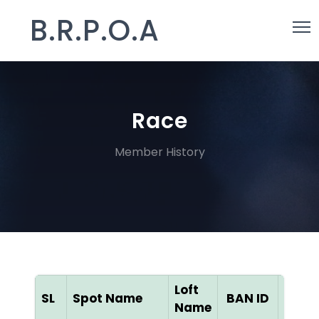
B.R.P.O.A
Race
Member History
Loft
SL
Spot Name
BAN ID
Colo
Name