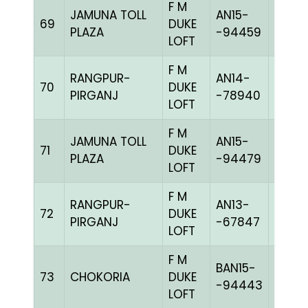
F M
JAMUNA TOLL
AN15-
69
DUKE
BBLUE
PLAZA
-94459
LOFT
F M
RANGPUR-
AN14-
70
DUKE
BLUEc
PIRGANJ
-78940
LOFT
F M
JAMUNA TOLL
AN15-
71
DUKE
PPITE
PLAZA
-94479
LOFT
F M
RANGPUR-
AN13-
72
DUKE
BLUEh
PIRGANJ
-67847
LOFT
F M
BAN15-
73
CHOKORIA
DUKE
GRIZ
-94443
LOFT