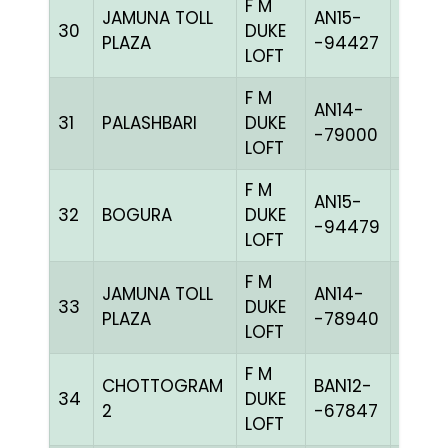
F M
JAMUNA TOLL
AN15-
30
DUKE
BBLUE
PLAZA
-94427
LOFT
F M
AN14-
31
PALASHBARI
DUKE
BLUEc
-79000
LOFT
F M
AN15-
32
BOGURA
DUKE
PITEh
-94479
LOFT
F M
JAMUNA TOLL
AN14-
33
DUKE
BBLUE
PLAZA
-78940
LOFT
F M
CHOTTOGRAM
BAN12-
34
DUKE
BLUEh
2
-67847
LOFT