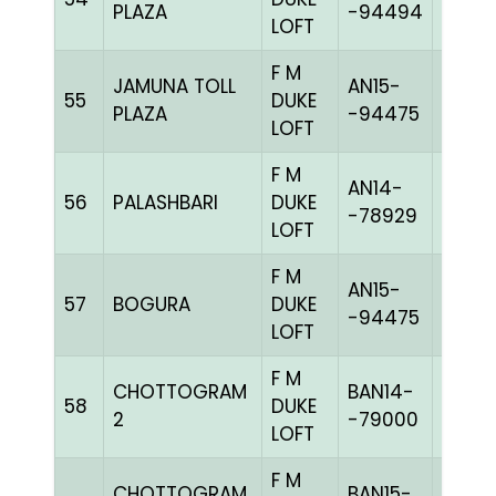
PLAZA
-94494
LOFT
F M
JAMUNA TOLL
AN15-
55
DUKE
BBLUE
PLAZA
-94475
LOFT
F M
AN14-
56
PALASHBARI
DUKE
BLUEc
-78929
LOFT
F M
AN15-
57
BOGURA
DUKE
BLUEc
-94475
LOFT
F M
CHOTTOGRAM
BAN14-
58
DUKE
BLUEc
2
-79000
LOFT
F M
CHOTTOGRAM
BAN15-