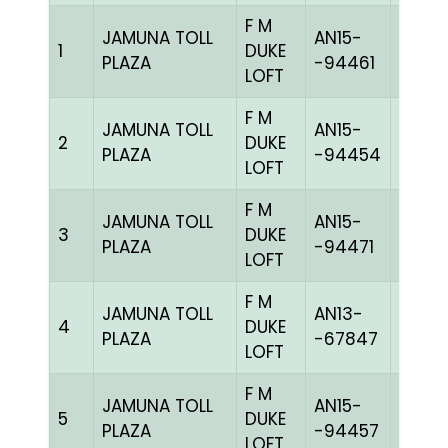
F M
JAMUNA TOLL
AN15-
1
DUKE
BBLUE
PLAZA
-94461
LOFT
F M
JAMUNA TOLL
AN15-
2
DUKE
BBLUE
PLAZA
-94454
LOFT
F M
JAMUNA TOLL
AN15-
3
DUKE
GGRI
PLAZA
-94471
LOFT
F M
JAMUNA TOLL
AN13-
4
DUKE
BBLUE
PLAZA
-67847
LOFT
F M
JAMUNA TOLL
AN15-
5
DUKE
CCHE
PLAZA
-94457
LOFT