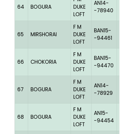
AN14-
64
BOGURA
DUKE
BLUEc
-78940
LOFT
F M
BAN15-
65
MIRSHORAI
DUKE
BLUEc
-94461
LOFT
F M
BAN15-
66
CHOKORIA
DUKE
BLUEc
-94470
LOFT
F M
AN14-
67
BOGURA
DUKE
BLUEc
-78929
LOFT
F M
AN15-
68
BOGURA
DUKE
BLUEh
-94454
LOFT