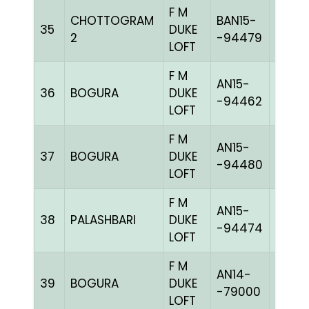
F M
CHOTTOGRAM
BAN15-
35
DUKE
BLUEh
2
-94479
LOFT
F M
AN15-
36
BOGURA
DUKE
BLUEc
-94462
LOFT
F M
AN15-
37
BOGURA
DUKE
BLUEc
-94480
LOFT
F M
AN15-
38
PALASHBARI
DUKE
BLUEc
-94474
LOFT
F M
AN14-
39
BOGURA
DUKE
BLUEc
-79000
LOFT