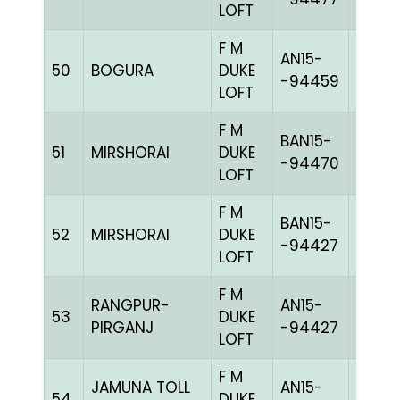
LOFT
F M
AN15-
50
BOGURA
DUKE
BLUEh
-94459
LOFT
F M
BAN15-
51
MIRSHORAI
DUKE
BLUEc
-94470
LOFT
F M
BAN15-
52
MIRSHORAI
DUKE
CHEQ
-94427
LOFT
F M
RANGPUR-
AN15-
53
DUKE
BLUEc
PIRGANJ
-94427
LOFT
F M
JAMUNA TOLL
AN15-
54
DUKE
BBLUE