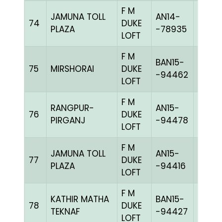
F M
JAMUNA TOLL
AN14-
74
DUKE
BBLUE
PLAZA
-78935
LOFT
F M
BAN15-
75
MIRSHORAI
DUKE
BLUEc
-94462
LOFT
F M
RANGPUR-
AN15-
76
DUKE
BLUEh
PIRGANJ
-94478
LOFT
F M
JAMUNA TOLL
AN15-
77
DUKE
CCHE
PLAZA
-94416
LOFT
F M
KATHIR MATHA
BAN15-
78
DUKE
CHEQ
TEKNAF
-94427
LOFT