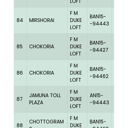
LOFT
F M
BAN15-
84
MIRSHORAI
DUKE
GRIZ
-94443
LOFT
F M
BAN15-
85
CHOKORIA
DUKE
CHEQ
-94427
LOFT
F M
BAN15-
86
CHOKORIA
DUKE
BLUEc
-94462
LOFT
F M
JAMUNA TOLL
AN15-
87
DUKE
GGRI
PLAZA
-94443
LOFT
F M
CHOTTOGRAM
BAN15-
88
DUKE
BLUEc