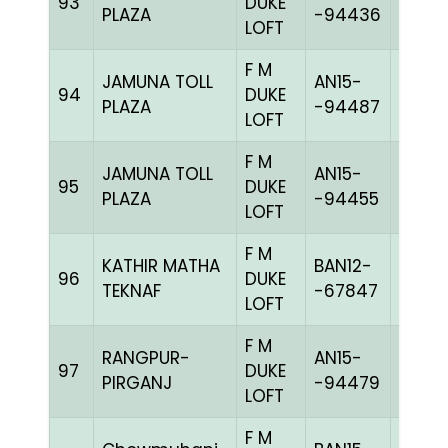
93
DUKE
BBLUE
PLAZA
-94436
LOFT
F M
JAMUNA TOLL
AN15-
94
DUKE
BBLUE
PLAZA
-94487
LOFT
F M
JAMUNA TOLL
AN15-
95
DUKE
BBLUE
PLAZA
-94455
LOFT
F M
KATHIR MATHA
BAN12-
96
DUKE
BLUEh
TEKNAF
-67847
LOFT
F M
RANGPUR-
AN15-
97
DUKE
PITEh
PIRGANJ
-94479
LOFT
F M