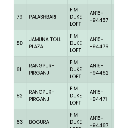
F M
AN15-
79
PALASHBARI
DUKE
CHEK
-94457
LOFT
F M
JAMUNA TOLL
AN15-
80
DUKE
BBLUE
PLAZA
-94478
LOFT
F M
RANGPUR-
AN15-
81
DUKE
BLUEc
PIRGANJ
-94462
LOFT
F M
RANGPUR-
AN15-
82
DUKE
GRIZ
PIRGANJ
-94471
LOFT
F M
AN15-
83
BOGURA
DUKE
BLUEc
-94487