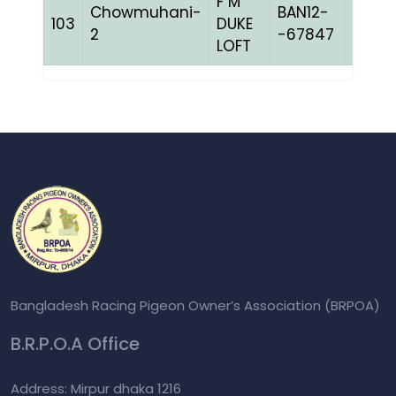
F M
Chowmuhani-
BAN12-
103
DUKE
BLUEh
2
-67847
LOFT
Bangladesh Racing Pigeon Owner’s Association (BRPOA)
B.R.P.O.A Office
Address: Mirpur dhaka 1216