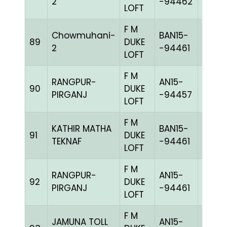
2
-94462
LOFT
F M
Chowmuhani-
BAN15-
89
DUKE
BLUEc
2
-94461
LOFT
F M
RANGPUR-
AN15-
90
DUKE
CHEK
PIRGANJ
-94457
LOFT
F M
KATHIR MATHA
BAN15-
91
DUKE
BLUEc
TEKNAF
-94461
LOFT
F M
RANGPUR-
AN15-
92
DUKE
BLUEc
PIRGANJ
-94461
LOFT
F M
JAMUNA TOLL
AN15-