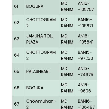
MD
AN16-
61
BOGURA
CHE
RAHIM
-105757
CHOTTOGRAM
MD
BAN16-
62
CHE
2
RAHIM
-105871
JAMUNA TOLL
MD
AN16-
63
BBLU
PLAZA
RAHIM
-105841
CHOTTOGRAM
MD
BAN15-
64
RED
2
RAHIM
-97230
MD
AN13-
65
PALASHBARI
CHE
RAHIM
-74975
MD
AN15-
66
BOGURA
BLUE
RAHIM
-9606
Chowmuhani-
MD
BAN16-
67
BLUE
2
RAHIM
-106497