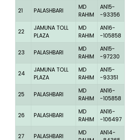
MD
AN15-
21
PALASHBARI
BLUE
RAHIM
-93356
JAMUNA TOLL
MD
AN16-
22
BBLU
PLAZA
RAHIM
-105858
MD
AN15-
23
PALASHBARI
RED
RAHIM
-97230
JAMUNA TOLL
MD
AN15-
24
BBLU
PLAZA
RAHIM
-93351
MD
AN16-
25
PALASHBARI
BLUE
RAHIM
-105858
MD
AN16-
26
PALASHBARI
BLUE
RAHIM
-106497
MD
AN14-
27
PALASHBARI
CHE