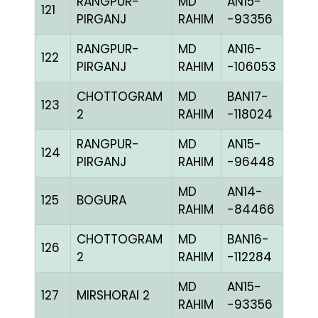
RANGPUR-
MD
AN15-
121
BLUE
PIRGANJ
RAHIM
-93356
RANGPUR-
MD
AN16-
122
BLUE
PIRGANJ
RAHIM
-106053
CHOTTOGRAM
MD
BAN17-
123
BLAK
2
RAHIM
-118024
RANGPUR-
MD
AN15-
124
CHE
PIRGANJ
RAHIM
-96448
MD
AN14-
125
BOGURA
CHE
RAHIM
-84466
CHOTTOGRAM
MD
BAN16-
126
BLUE
2
RAHIM
-112284
MD
AN15-
127
MIRSHORAI 2
BLUE
RAHIM
-93356