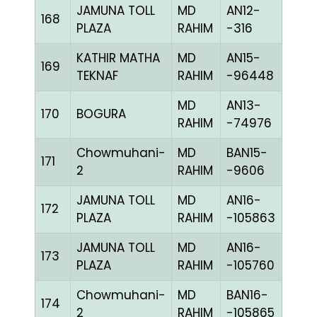
JAMUNA TOLL
MD
AN12-
168
GGR
PLAZA
RAHIM
-316
KATHIR MATHA
MD
AN15-
169
CHE
TEKNAF
RAHIM
-96448
MD
AN13-
170
BOGURA
BLUE
RAHIM
-74976
Chowmuhani-
MD
BAN15-
171
BLUE
2
RAHIM
-9606
JAMUNA TOLL
MD
AN16-
172
CCH
PLAZA
RAHIM
-105863
JAMUNA TOLL
MD
AN16-
173
BBLU
PLAZA
RAHIM
-105760
Chowmuhani-
MD
BAN16-
174
CHE
2
RAHIM
-105865