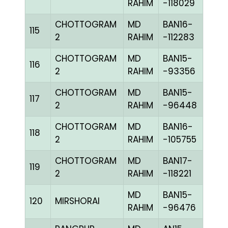
RAHIM
-118029
CHOTTOGRAM
MD
BAN16-
115
CHE
2
RAHIM
-112283
CHOTTOGRAM
MD
BAN15-
116
BLUE
2
RAHIM
-93356
CHOTTOGRAM
MD
BAN15-
117
CHE
2
RAHIM
-96448
CHOTTOGRAM
MD
BAN16-
118
BLUE
2
RAHIM
-105755
CHOTTOGRAM
MD
BAN17-
119
CHE
2
RAHIM
-118221
MD
BAN15-
120
MIRSHORAI
CHE
RAHIM
-96476