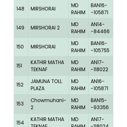
MD
BAN16-
148
MIRSHORAI
CHE
RAHIM
-105871
MD
AN14-
149
MIRSHORAI 2
RED
RAHIM
-84466
MD
BAN16-
150
MIRSHORAI
BLUE
RAHIM
-105755
KATHIR MATHA
MD
AN17-
151
CHE
TEKNAF
RAHIM
-118022
JAMUNA TOLL
MD
AN16-
152
CCH
PLAZA
RAHIM
-105871
Chowmuhani-
MD
BAN15-
153
BLUE
2
RAHIM
-93356
KATHIR MATHA
MD
AN17-
154
BLAK
TEKNAF
RAHIM
-118024