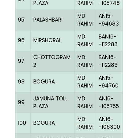
PLAZA
RAHIM
-105748
MD
AN15-
95
PALASHBARI
BLUE
RAHIM
-94683
MD
BAN16-
96
MIRSHORAI
CHE
RAHIM
-112283
CHOTTOGRAM
MD
BAN16-
97
CHE
2
RAHIM
-112283
MD
AN15-
98
BOGURA
BLUE
RAHIM
-94760
JAMUNA TOLL
MD
AN16-
99
BBLU
PLAZA
RAHIM
-105755
MD
AN16-
100
BOGURA
CHE
RAHIM
-106300