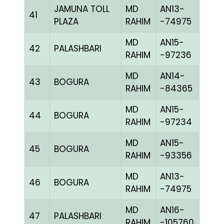
JAMUNA TOLL
MD
AN13-
41
CCH
PLAZA
RAHIM
-74975
MD
AN15-
42
PALASHBARI
BLUE
RAHIM
-97236
MD
AN14-
43
BOGURA
CHE
RAHIM
-84365
MD
AN15-
44
BOGURA
CHE
RAHIM
-97234
MD
AN15-
45
BOGURA
BLUE
RAHIM
-93356
MD
AN13-
46
BOGURA
CHE
RAHIM
-74975
MD
AN16-
47
PALASHBARI
BLUE
RAHIM
-105760