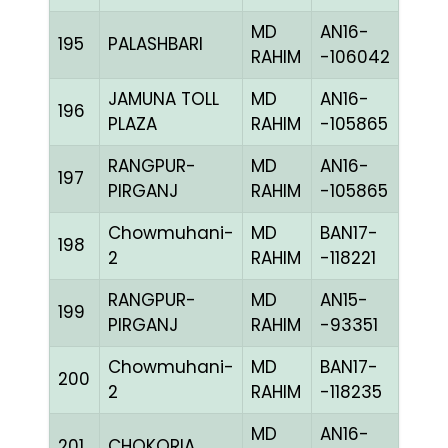
MD
AN16-
195
PALASHBARI
GRIZ
RAHIM
-106042
JAMUNA TOLL
MD
AN16-
196
CCH
PLAZA
RAHIM
-105865
RANGPUR-
MD
AN16-
197
CHE
PIRGANJ
RAHIM
-105865
Chowmuhani-
MD
BAN17-
198
CHE
2
RAHIM
-118221
RANGPUR-
MD
AN15-
199
BLUE
PIRGANJ
RAHIM
-93351
Chowmuhani-
MD
BAN17-
200
CHE
2
RAHIM
-118235
MD
AN16-
201
CHOKORIA
BLUE