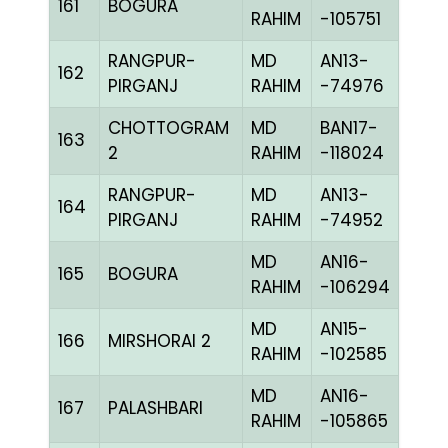
161
BOGURA
BLUE
RAHIM
-105751
RANGPUR-
MD
AN13-
162
BLUE
PIRGANJ
RAHIM
-74976
CHOTTOGRAM
MD
BAN17-
163
BLAK
2
RAHIM
-118024
RANGPUR-
MD
AN13-
164
RED
PIRGANJ
RAHIM
-74952
MD
AN16-
165
BOGURA
BLUE
RAHIM
-106294
MD
AN15-
166
MIRSHORAI 2
BLUE
RAHIM
-102585
MD
AN16-
167
PALASHBARI
CHE
RAHIM
-105865