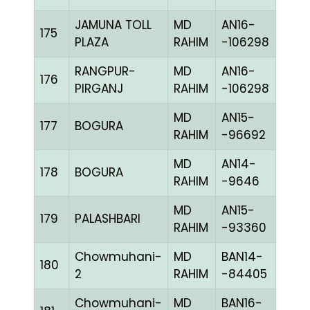
JAMUNA TOLL
MD
AN16-
175
MME
PLAZA
RAHIM
-106298
RANGPUR-
MD
AN16-
176
MELY
PIRGANJ
RAHIM
-106298
MD
AN15-
177
BOGURA
BLUE
RAHIM
-96692
MD
AN14-
178
BOGURA
BLUE
RAHIM
-9646
MD
AN15-
179
PALASHBARI
MELY
RAHIM
-93360
Chowmuhani-
MD
BAN14-
180
RED
2
RAHIM
-84405
Chowmuhani-
MD
BAN16-