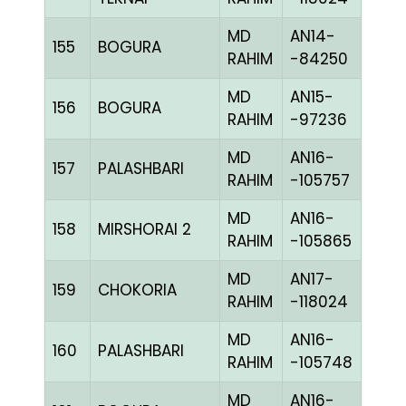
MD
AN14-
155
BOGURA
CHE
RAHIM
-84250
MD
AN15-
156
BOGURA
BLUE
RAHIM
-97236
MD
AN16-
157
PALASHBARI
CHE
RAHIM
-105757
MD
AN16-
158
MIRSHORAI 2
CHE
RAHIM
-105865
MD
AN17-
159
CHOKORIA
BLAK
RAHIM
-118024
MD
AN16-
160
PALASHBARI
BLUE
RAHIM
-105748
MD
AN16-