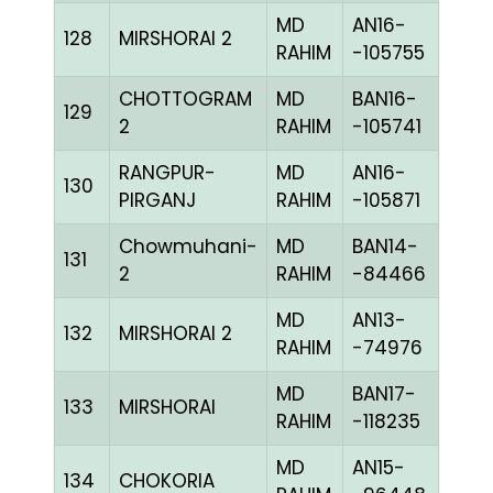
MD
AN16-
128
MIRSHORAI 2
BLUE
RAHIM
-105755
CHOTTOGRAM
MD
BAN16-
129
CHE
2
RAHIM
-105741
RANGPUR-
MD
AN16-
130
CHE
PIRGANJ
RAHIM
-105871
Chowmuhani-
MD
BAN14-
131
RED
2
RAHIM
-84466
MD
AN13-
132
MIRSHORAI 2
BLUE
RAHIM
-74976
MD
BAN17-
133
MIRSHORAI
CHE
RAHIM
-118235
MD
AN15-
134
CHOKORIA
CHE