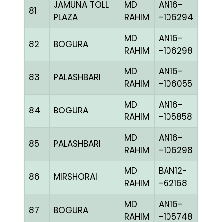
JAMUNA TOLL
MD
AN16-
81
BBLU
PLAZA
RAHIM
-106294
MD
AN16-
82
BOGURA
MELY
RAHIM
-106298
MD
AN16-
83
PALASHBARI
CHE
RAHIM
-106055
MD
AN16-
84
BOGURA
BLUE
RAHIM
-105858
MD
AN16-
85
PALASHBARI
MELY
RAHIM
-106298
MD
BAN12-
86
MIRSHORAI
CHE
RAHIM
-62168
MD
AN16-
87
BOGURA
BLUE
RAHIM
-105748