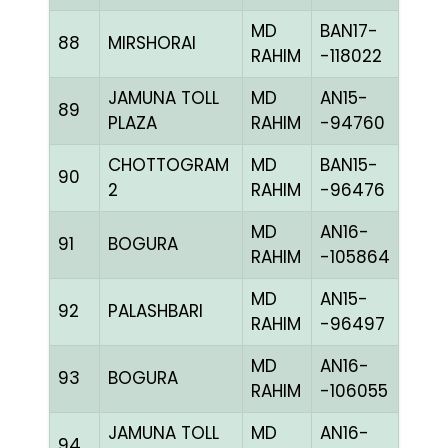
MD
BAN17-
88
MIRSHORAI
CHE
RAHIM
-118022
JAMUNA TOLL
MD
AN15-
89
BBLU
PLAZA
RAHIM
-94760
CHOTTOGRAM
MD
BAN15-
90
CHE
2
RAHIM
-96476
MD
AN16-
91
BOGURA
CHE
RAHIM
-105864
MD
AN15-
92
PALASHBARI
CHE
RAHIM
-96497
MD
AN16-
93
BOGURA
CHE
RAHIM
-106055
JAMUNA TOLL
MD
AN16-
94
BBLU