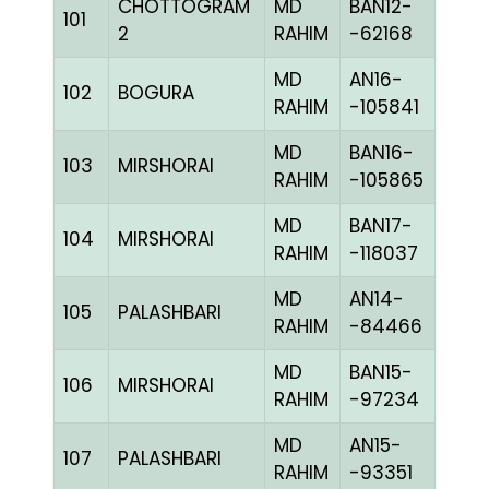
CHOTTOGRAM
MD
BAN12-
101
CHE
2
RAHIM
-62168
MD
AN16-
102
BOGURA
BLUE
RAHIM
-105841
MD
BAN16-
103
MIRSHORAI
CHE
RAHIM
-105865
MD
BAN17-
104
MIRSHORAI
CHE
RAHIM
-118037
MD
AN14-
105
PALASHBARI
CHE
RAHIM
-84466
MD
BAN15-
106
MIRSHORAI
BLUE
RAHIM
-97234
MD
AN15-
107
PALASHBARI
BLUE
RAHIM
-93351