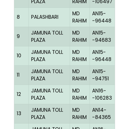
PLAZA
RAHIM
-106497
MD
AN15-
8
PALASHBARI
CHE
RAHIM
-96448
JAMUNA TOLL
MD
AN15-
9
BBLU
PLAZA
RAHIM
-94683
JAMUNA TOLL
MD
AN15-
10
CCH
PLAZA
RAHIM
-96448
JAMUNA TOLL
MD
AN15-
11
BBLU
PLAZA
RAHIM
-94751
JAMUNA TOLL
MD
AN16-
12
R RE
PLAZA
RAHIM
-106283
JAMUNA TOLL
MD
AN14-
13
CCH
PLAZA
RAHIM
-84365