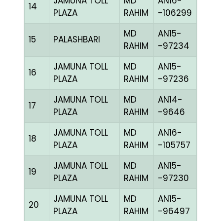
JAMUNA TOLL
MD
AN16-
14
BBLU
PLAZA
RAHIM
-106299
MD
AN15-
15
PALASHBARI
CHE
RAHIM
-97234
JAMUNA TOLL
MD
AN15-
16
BBLU
PLAZA
RAHIM
-97236
JAMUNA TOLL
MD
AN14-
17
BBLU
PLAZA
RAHIM
-9646
JAMUNA TOLL
MD
AN16-
18
CCH
PLAZA
RAHIM
-105757
JAMUNA TOLL
MD
AN15-
19
R RE
PLAZA
RAHIM
-97230
JAMUNA TOLL
MD
AN15-
20
CCH
PLAZA
RAHIM
-96497