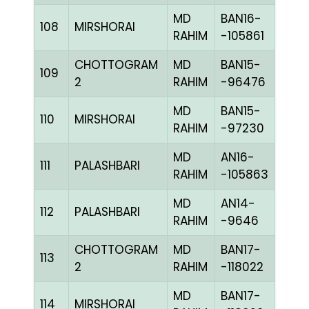
MD
BAN16-
108
MIRSHORAI
RED
RAHIM
-105861
CHOTTOGRAM
MD
BAN15-
109
CHE
2
RAHIM
-96476
MD
BAN15-
110
MIRSHORAI
RED
RAHIM
-97230
MD
AN16-
111
PALASHBARI
CHE
RAHIM
-105863
MD
AN14-
112
PALASHBARI
BLUE
RAHIM
-9646
CHOTTOGRAM
MD
BAN17-
113
CHE
2
RAHIM
-118022
MD
BAN17-
114
MIRSHORAI
BLUE