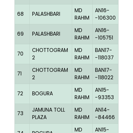
MD
AN16-
68
PALASHBARI
CHE
RAHIM
-106300
MD
AN16-
69
PALASHBARI
BLUE
RAHIM
-105751
CHOTTOGRAM
MD
BAN17-
70
CHE
2
RAHIM
-118037
CHOTTOGRAM
MD
BAN17-
71
CHE
2
RAHIM
-118022
MD
AN15-
72
BOGURA
BLUE
RAHIM
-93353
JAMUNA TOLL
MD
AN14-
73
CCH
PLAZA
RAHIM
-84466
MD
AN15-