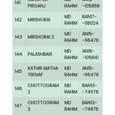
141
BLUE
PIRGANJ
RAHIM
-105858
MD
BAN17-
142
MIRSHORAI
BLAK
RAHIM
-118024
MD
AN15-
143
MIRSHORAI 2
CHE
RAHIM
-96476
MD
AN16-
144
PALASHBARI
BLUE
RAHIM
-105841
KATHIR MATHA
MD
AN15-
145
CHE
TEKNAF
RAHIM
-96476
CHOTTOGRAM
MD
BAN13-
146
BLUE
2
RAHIM
-74976
CHOTTOGRAM
MD
BAN13-
147
BLUE
2
RAHIM
-74976