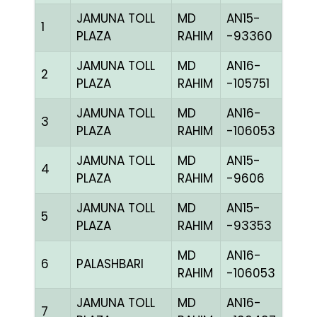
JAMUNA TOLL
MD
AN15-
1
MME
PLAZA
RAHIM
-93360
JAMUNA TOLL
MD
AN16-
2
BBLU
PLAZA
RAHIM
-105751
JAMUNA TOLL
MD
AN16-
3
BBLU
PLAZA
RAHIM
-106053
JAMUNA TOLL
MD
AN15-
4
BBLU
PLAZA
RAHIM
-9606
JAMUNA TOLL
MD
AN15-
5
BBLU
PLAZA
RAHIM
-93353
MD
AN16-
6
PALASHBARI
BLUE
RAHIM
-106053
JAMUNA TOLL
MD
AN16-
7
BBLU