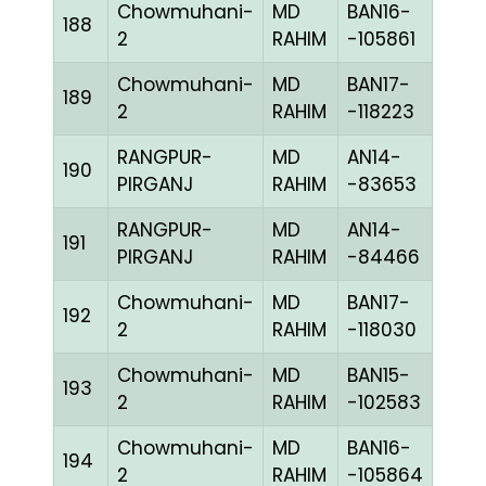
Chowmuhani-
MD
BAN16-
188
RED
2
RAHIM
-105861
Chowmuhani-
MD
BAN17-
189
CHE
2
RAHIM
-118223
RANGPUR-
MD
AN14-
190
BLUE
PIRGANJ
RAHIM
-83653
RANGPUR-
MD
AN14-
191
CHE
PIRGANJ
RAHIM
-84466
Chowmuhani-
MD
BAN17-
192
BLUE
2
RAHIM
-118030
Chowmuhani-
MD
BAN15-
193
BLUE
2
RAHIM
-102583
Chowmuhani-
MD
BAN16-
194
CHE
2
RAHIM
-105864