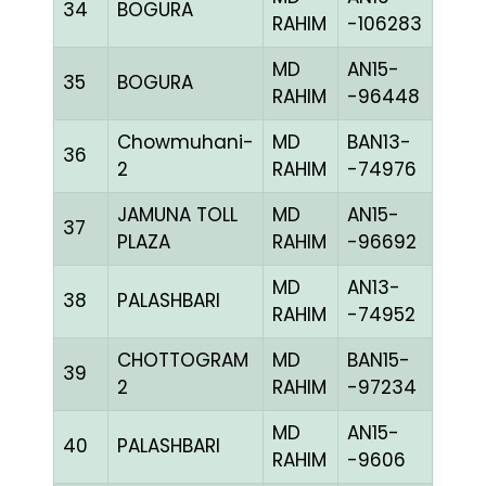
34
BOGURA
RED
RAHIM
-106283
MD
AN15-
35
BOGURA
CHE
RAHIM
-96448
Chowmuhani-
MD
BAN13-
36
BLUE
2
RAHIM
-74976
JAMUNA TOLL
MD
AN15-
37
BBLU
PLAZA
RAHIM
-96692
MD
AN13-
38
PALASHBARI
RED
RAHIM
-74952
CHOTTOGRAM
MD
BAN15-
39
BLUE
2
RAHIM
-97234
MD
AN15-
40
PALASHBARI
BLUE
RAHIM
-9606