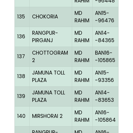
RAHIM
-96448
MD
AN15-
135
CHOKORIA
CHE
RAHIM
-96476
RANGPUR-
MD
AN14-
136
CHE
PIRGANJ
RAHIM
-84365
CHOTTOGRAM
MD
BAN16-
137
CHE
2
RAHIM
-105865
JAMUNA TOLL
MD
AN15-
138
BBLU
PLAZA
RAHIM
-93356
JAMUNA TOLL
MD
AN14-
139
BBLU
PLAZA
RAHIM
-83653
MD
AN16-
140
MIRSHORAI 2
CHE
RAHIM
-105864
RANGPUR-
MD
AN16-