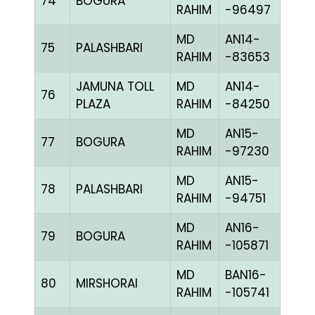
74
BOGURA
CHE
RAHIM
-96497
MD
AN14-
75
PALASHBARI
BLUE
RAHIM
-83653
JAMUNA TOLL
MD
AN14-
76
CCH
PLAZA
RAHIM
-84250
MD
AN15-
77
BOGURA
RED
RAHIM
-97230
MD
AN15-
78
PALASHBARI
BLUE
RAHIM
-94751
MD
AN16-
79
BOGURA
CHE
RAHIM
-105871
MD
BAN16-
80
MIRSHORAI
CHE
RAHIM
-105741