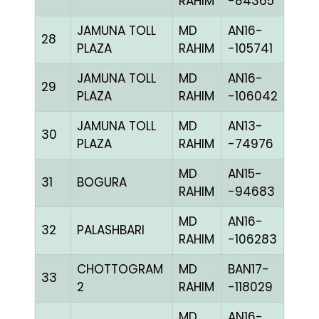
RAHIM
-84365
JAMUNA TOLL
MD
AN16-
28
CCH
PLAZA
RAHIM
-105741
JAMUNA TOLL
MD
AN16-
29
GGR
PLAZA
RAHIM
-106042
JAMUNA TOLL
MD
AN13-
30
BBLU
PLAZA
RAHIM
-74976
MD
AN15-
31
BOGURA
BLUE
RAHIM
-94683
MD
AN16-
32
PALASHBARI
RED
RAHIM
-106283
CHOTTOGRAM
MD
BAN17-
33
BLUE
2
RAHIM
-118029
MD
AN16-