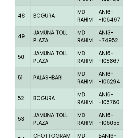
MD
AN16-
48
BOGURA
BLUE
RAHIM
-106497
JAMUNA TOLL
MD
AN13-
49
R RE
PLAZA
RAHIM
-74952
JAMUNA TOLL
MD
AN16-
50
R RE
PLAZA
RAHIM
-105867
MD
AN16-
51
PALASHBARI
BLUE
RAHIM
-106294
MD
AN16-
52
BOGURA
BLUE
RAHIM
-105760
JAMUNA TOLL
MD
AN16-
53
CCH
PLAZA
RAHIM
-106055
CHOTTOGRAM
MD
BAN16-