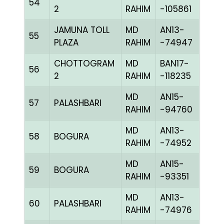
54
RED
2
RAHIM
-105861
JAMUNA TOLL
MD
AN13-
55
R RE
PLAZA
RAHIM
-74947
CHOTTOGRAM
MD
BAN17-
56
CHE
2
RAHIM
-118235
MD
AN15-
57
PALASHBARI
BLUE
RAHIM
-94760
MD
AN13-
58
BOGURA
RED
RAHIM
-74952
MD
AN15-
59
BOGURA
BLUE
RAHIM
-93351
MD
AN13-
60
PALASHBARI
BLUE
RAHIM
-74976