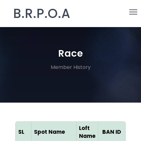
B.R.P.O.A
Race
Member History
Loft
SL
Spot Name
BAN ID
Col
Name