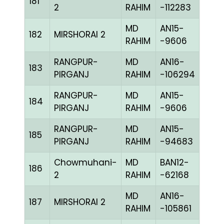
181
CHE
2
RAHIM
-112283
MD
AN15-
182
MIRSHORAI 2
BLUE
RAHIM
-9606
RANGPUR-
MD
AN16-
183
BLUE
PIRGANJ
RAHIM
-106294
RANGPUR-
MD
AN15-
184
BLUE
PIRGANJ
RAHIM
-9606
RANGPUR-
MD
AN15-
185
BLUE
PIRGANJ
RAHIM
-94683
Chowmuhani-
MD
BAN12-
186
CHE
2
RAHIM
-62168
MD
AN16-
187
MIRSHORAI 2
RED
RAHIM
-105861